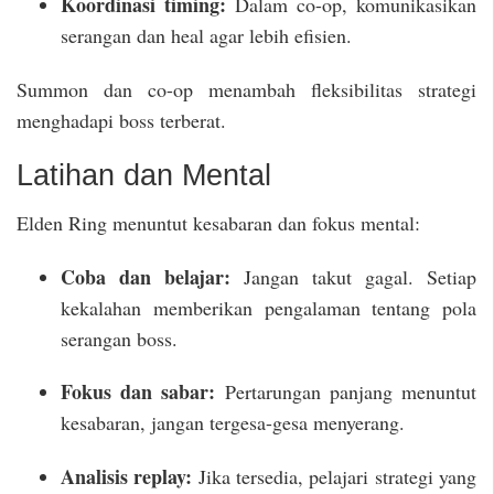
Koordinasi timing:
Dalam co-op, komunikasikan
serangan dan heal agar lebih efisien.
Summon dan co-op menambah fleksibilitas strategi
menghadapi boss terberat.
Latihan dan Mental
Elden Ring menuntut kesabaran dan fokus mental:
Coba dan belajar:
Jangan takut gagal. Setiap
kekalahan memberikan pengalaman tentang pola
serangan boss.
Fokus dan sabar:
Pertarungan panjang menuntut
kesabaran, jangan tergesa-gesa menyerang.
Analisis replay:
Jika tersedia, pelajari strategi yang