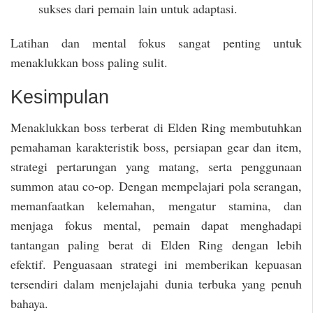
sukses dari pemain lain untuk adaptasi.
Latihan dan mental fokus sangat penting untuk
menaklukkan boss paling sulit.
Kesimpulan
Menaklukkan boss terberat di Elden Ring membutuhkan
pemahaman karakteristik boss, persiapan gear dan item,
strategi pertarungan yang matang, serta penggunaan
summon atau co-op. Dengan mempelajari pola serangan,
memanfaatkan kelemahan, mengatur stamina, dan
menjaga fokus mental, pemain dapat menghadapi
tantangan paling berat di Elden Ring dengan lebih
efektif. Penguasaan strategi ini memberikan kepuasan
tersendiri dalam menjelajahi dunia terbuka yang penuh
bahaya.