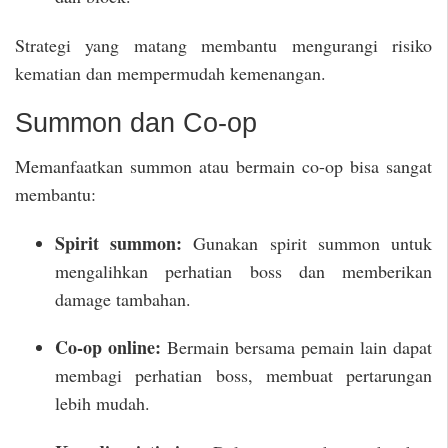
Strategi yang matang membantu mengurangi risiko
kematian dan mempermudah kemenangan.
Summon dan Co-op
Memanfaatkan summon atau bermain co-op bisa sangat
membantu:
Spirit summon:
Gunakan spirit summon untuk
mengalihkan perhatian boss dan memberikan
damage tambahan.
Co-op online:
Bermain bersama pemain lain dapat
membagi perhatian boss, membuat pertarungan
lebih mudah.