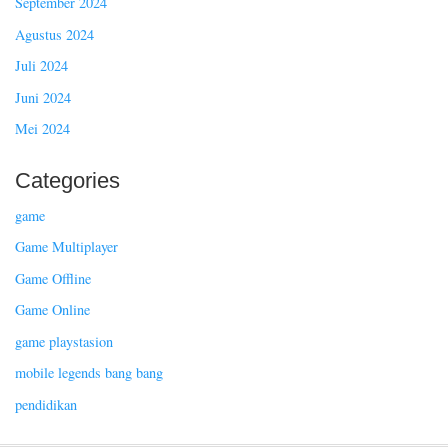
September 2024
Agustus 2024
Juli 2024
Juni 2024
Mei 2024
Categories
game
Game Multiplayer
Game Offline
Game Online
game playstasion
mobile legends bang bang
pendidikan