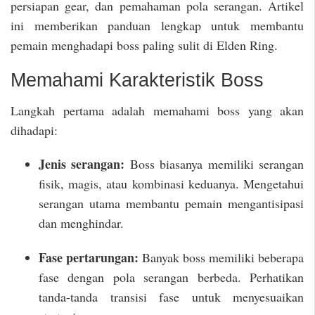
persiapan gear, dan pemahaman pola serangan. Artikel
ini memberikan panduan lengkap untuk membantu
pemain menghadapi boss paling sulit di Elden Ring.
Memahami Karakteristik Boss
Langkah pertama adalah memahami boss yang akan
dihadapi:
Jenis serangan:
Boss biasanya memiliki serangan
fisik, magis, atau kombinasi keduanya. Mengetahui
serangan utama membantu pemain mengantisipasi
dan menghindar.
Fase pertarungan:
Banyak boss memiliki beberapa
fase dengan pola serangan berbeda. Perhatikan
tanda-tanda transisi fase untuk menyesuaikan