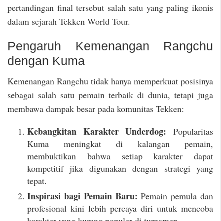
pertandingan final tersebut salah satu yang paling ikonis
dalam sejarah Tekken World Tour.
Pengaruh Kemenangan Rangchu
dengan Kuma
Kemenangan Rangchu tidak hanya memperkuat posisinya
sebagai salah satu pemain terbaik di dunia, tetapi juga
membawa dampak besar pada komunitas Tekken:
Kebangkitan Karakter Underdog:
Popularitas
Kuma meningkat di kalangan pemain,
membuktikan bahwa setiap karakter dapat
kompetitif jika digunakan dengan strategi yang
tepat.
Inspirasi bagi Pemain Baru:
Pemain pemula dan
profesional kini lebih percaya diri untuk mencoba
karakter yang kurang populer di turnamen.