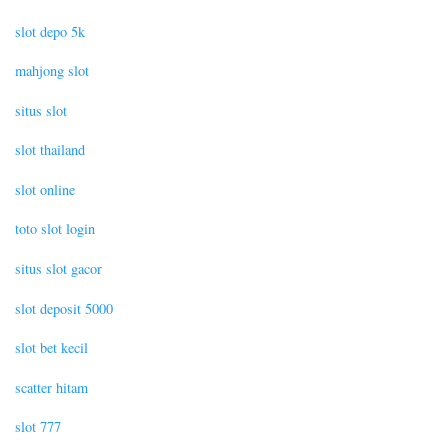
slot depo 5k
mahjong slot
situs slot
slot thailand
slot online
toto slot login
situs slot gacor
slot deposit 5000
slot bet kecil
scatter hitam
slot 777