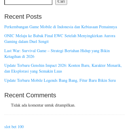
Cari
Recent Posts
Perkembangan Game Mobile di Indonesia dan Kebiasaan Pemainnya
ONIC Melaju ke Babak Final EWC Setelah Menyingkirkan Aurora
Gaming dalam Duel Sengit
Last War: Survival Game – Strategi Bertahan Hidup yang Bikin
Ketagihan di 2026
Update Terbaru Genshin Impact 2026: Konten Baru, Karakter Menarik,
dan Eksplorasi yang Semakin Luas
Update Terbaru Mobile Legends Bang Bang, Fitur Baru Bikin Seru
Recent Comments
Tidak ada komentar untuk ditampilkan.
slot bet 100