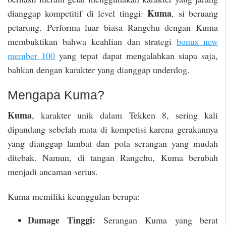
Kuma
dianggap kompetitif di level tinggi:
, si beruang
petarung. Performa luar biasa Rangchu dengan Kuma
membuktikan bahwa keahlian dan strategi
bonus new
member 100
yang tepat dapat mengalahkan siapa saja,
bahkan dengan karakter yang dianggap underdog.
Mengapa Kuma?
Kuma
, karakter unik dalam Tekken 8, sering kali
dipandang sebelah mata di kompetisi karena gerakannya
yang dianggap lambat dan pola serangan yang mudah
ditebak. Namun, di tangan Rangchu, Kuma berubah
menjadi ancaman serius.
Kuma memiliki keunggulan berupa:
Damage Tinggi:
Serangan Kuma yang berat