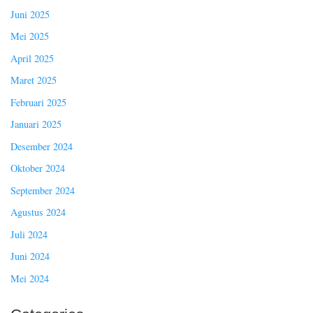
Juni 2025
Mei 2025
April 2025
Maret 2025
Februari 2025
Januari 2025
Desember 2024
Oktober 2024
September 2024
Agustus 2024
Juli 2024
Juni 2024
Mei 2024