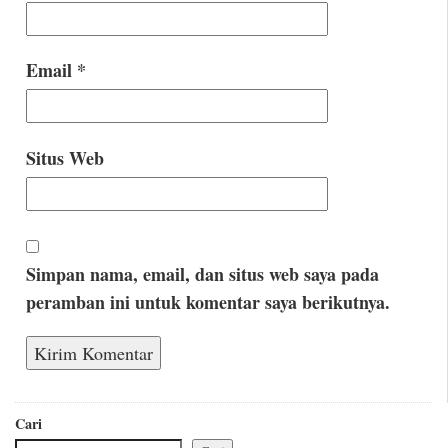
Email
*
Situs Web
Simpan nama, email, dan situs web saya pada
peramban ini untuk komentar saya berikutnya.
Cari