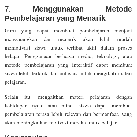
7.
Menggunakan Metode
Pembelajaran yang Menarik
Guru yang dapat membuat pembelajaran menjadi
menyenangkan dan menarik akan lebih mudah
memotivasi siswa untuk terlibat aktif dalam proses
belajar. Penggunaan berbagai media, teknologi, atau
metode pembelajaran yang interaktif dapat membuat
siswa lebih tertarik dan antusias untuk mengikuti materi
pelajaran.
Selain itu, mengaitkan materi pelajaran dengan
kehidupan nyata atau minat siswa dapat membuat
pembelajaran terasa lebih relevan dan bermanfaat, yang
akan meningkatkan motivasi mereka untuk belajar.