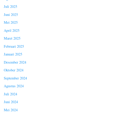
Juli 2025
Juni 2025
Mei 2025
April 2025
Maret 2025
Februari 2025
Januari 2025
Desember 2024
Oktober 2024
September 2024
Agustus 2024
Juli 2024
Juni 2024
Mei 2024