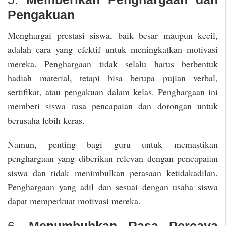
Pengakuan
Menghargai prestasi siswa, baik besar maupun kecil,
adalah cara yang efektif untuk meningkatkan motivasi
mereka. Penghargaan tidak selalu harus berbentuk
hadiah material, tetapi bisa berupa pujian verbal,
sertifikat, atau pengakuan dalam kelas. Penghargaan ini
memberi siswa rasa pencapaian dan dorongan untuk
berusaha lebih keras.
Namun, penting bagi guru untuk memastikan
penghargaan yang diberikan relevan dengan pencapaian
siswa dan tidak menimbulkan perasaan ketidakadilan.
Penghargaan yang adil dan sesuai dengan usaha siswa
dapat memperkuat motivasi mereka.
6.
Menumbuhkan Rasa Percaya