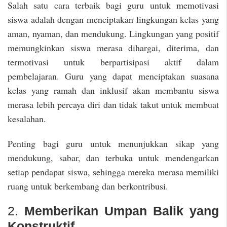
Salah satu cara terbaik bagi guru untuk memotivasi
siswa adalah dengan menciptakan lingkungan kelas yang
aman, nyaman, dan mendukung. Lingkungan yang positif
memungkinkan siswa merasa dihargai, diterima, dan
termotivasi untuk berpartisipasi aktif dalam
pembelajaran. Guru yang dapat menciptakan suasana
kelas yang ramah dan inklusif akan membantu siswa
merasa lebih percaya diri dan tidak takut untuk membuat
kesalahan.
Penting bagi guru untuk menunjukkan sikap yang
mendukung, sabar, dan terbuka untuk mendengarkan
setiap pendapat siswa, sehingga mereka merasa memiliki
ruang untuk berkembang dan berkontribusi.
2.
Memberikan Umpan Balik yang
Konstruktif