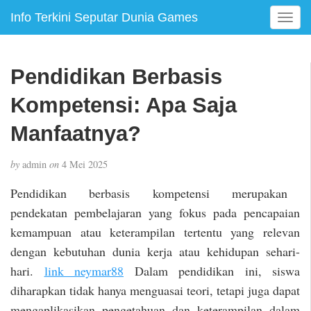
Info Terkini Seputar Dunia Games
T
o
g
g
Pendidikan Berbasis
l
e
Kompetensi: Apa Saja
n
a
Manfaatnya?
v
i
by
admin
on
4 Mei 2025
g
a
Pendidikan berbasis kompetensi merupakan
t
pendekatan pembelajaran yang fokus pada pencapaian
i
kemampuan atau keterampilan tertentu yang relevan
o
n
dengan kebutuhan dunia kerja atau kehidupan sehari-
hari.
link neymar88
Dalam pendidikan ini, siswa
diharapkan tidak hanya menguasai teori, tetapi juga dapat
mengaplikasikan pengetahuan dan keterampilan dalam