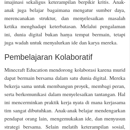
imajinasi sekaligus keterampilan berpikir kritis. Anak-
anak juga belajar bagaimana mengatur sumber daya,
merencanakan struktur, dan menyelesaikan masalah
ketika menghadapi keterbatasan. Melalui pengalaman
ini, dunia digital bukan hanya tempat bermain, tetapi
juga wadah untuk menyalurkan ide dan karya mereka.
Pembelajaran Kolaboratif
Minecraft Education mendorong kolaborasi karena murid
dapat bermain bersama dalam satu dunia digital. Mereka
bekerja sama untuk membangun proyek, membagi peran,
serta berkomunikasi dalam menyelesaikan tantangan. Hal
ini mencerminkan praktik kerja nyata di mana kerjasama
tim sangat dibutuhkan. Anak-anak belajar mendengarkan
pendapat orang lain, mengemukakan ide, dan menyusun
strategi bersama. Selain melatih keterampilan sosial,