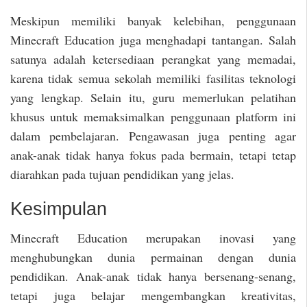
Meskipun memiliki banyak kelebihan, penggunaan
Minecraft Education juga menghadapi tantangan. Salah
satunya adalah ketersediaan perangkat yang memadai,
karena tidak semua sekolah memiliki fasilitas teknologi
yang lengkap. Selain itu, guru memerlukan pelatihan
khusus untuk memaksimalkan penggunaan platform ini
dalam pembelajaran. Pengawasan juga penting agar
anak-anak tidak hanya fokus pada bermain, tetapi tetap
diarahkan pada tujuan pendidikan yang jelas.
Kesimpulan
Minecraft Education merupakan inovasi yang
menghubungkan dunia permainan dengan dunia
pendidikan. Anak-anak tidak hanya bersenang-senang,
tetapi juga belajar mengembangkan kreativitas,