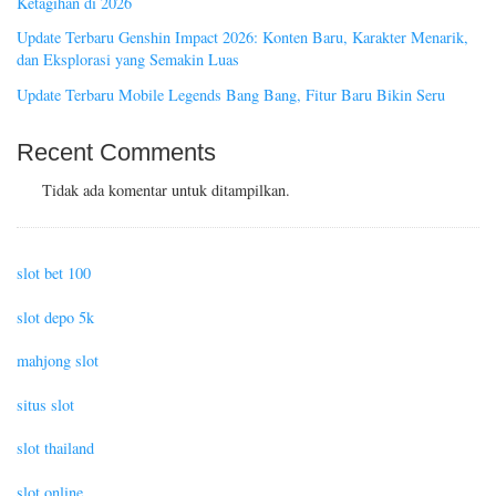
Ketagihan di 2026
Update Terbaru Genshin Impact 2026: Konten Baru, Karakter Menarik,
dan Eksplorasi yang Semakin Luas
Update Terbaru Mobile Legends Bang Bang, Fitur Baru Bikin Seru
Recent Comments
Tidak ada komentar untuk ditampilkan.
slot bet 100
slot depo 5k
mahjong slot
situs slot
slot thailand
slot online