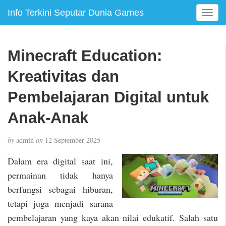
Info Terkini Seputar Dunia Games
T
o
g
g
Minecraft Education:
l
e
Kreativitas dan
n
a
Pembelajaran Digital untuk
v
Anak-Anak
i
g
a
by
admin
on
12 September 2025
t
i
Dalam era digital saat ini,
o
permainan tidak hanya
n
berfungsi sebagai hiburan,
tetapi juga menjadi sarana
pembelajaran yang kaya akan nilai edukatif. Salah satu