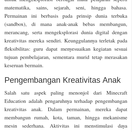
matematika, sains, sejarah, seni, hingga bahasa.
Permainan ini berbasis pada prinsip dunia terbuka
(sandbox), di mana anak-anak bebas membangun,
merancang, serta mengeksplorasi dunia digital dengan
kreativitas mereka sendiri. Keunggulannya terletak pada
fleksibilitas: guru dapat menyesuaikan kegiatan sesuai
tujuan pembelajaran, sementara murid tetap merasakan
keseruan bermain.
Pengembangan Kreativitas Anak
Salah satu aspek paling menonjol dari Minecraft
Education adalah pengaruhnya terhadap pengembangan
kreativitas anak. Dalam permainan, mereka dapat
membangun rumah, kota, taman, hingga mekanisme
mesin sederhana. Aktivitas ini menstimulasi daya