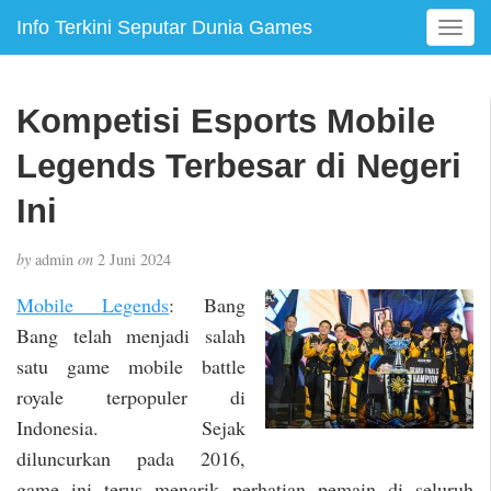
Info Terkini Seputar Dunia Games
T
o
g
g
Kompetisi Esports Mobile
l
e
Legends Terbesar di Negeri
n
a
Ini
v
i
by
admin
on
2 Juni 2024
g
a
Mobile Legends
: Bang
t
Bang telah menjadi salah
i
satu game mobile battle
o
n
royale terpopuler di
Indonesia. Sejak
diluncurkan pada 2016,
game ini terus menarik perhatian pemain di seluruh