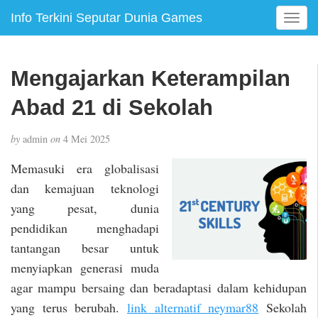
Info Terkini Seputar Dunia Games
T
o
g
g
Mengajarkan Keterampilan
l
e
Abad 21 di Sekolah
n
a
by
admin
on
4 Mei 2025
v
i
Memasuki era globalisasi
g
dan kemajuan teknologi
a
yang pesat, dunia
t
i
pendidikan menghadapi
o
tantangan besar untuk
n
menyiapkan generasi muda
agar mampu bersaing dan beradaptasi dalam kehidupan
yang terus berubah.
link alternatif neymar88
Sekolah