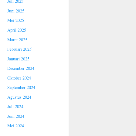
Juli 2025
Juni 2025
Mei 2025
April 2025
Maret 2025
Februari 2025
Januari 2025
Desember 2024
Oktober 2024
September 2024
Agustus 2024
Juli 2024
Juni 2024
Mei 2024