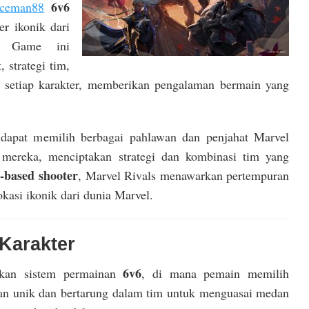
6v6
aceman88
er ikonik dari
. Game ini
 strategi tim,
 setiap karakter, memberikan pengalaman bermain yang
dapat memilih berbagai pahlawan dan penjahat Marvel
ereka, menciptakan strategi dan kombinasi tim yang
-based shooter
, Marvel Rivals menawarkan pertempuran
okasi ikonik dari dunia Marvel.
Karakter
6v6
rkan sistem permainan
, di mana pemain memilih
n unik dan bertarung dalam tim untuk menguasai medan