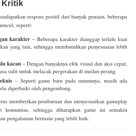
Kritik
ndapatkan respons positif dari banyak pemain, beberapa
uncul, seperti:
gan karakter
– Beberapa karakter dianggap terlalu kuat
gkan yang lain, sehingga membutuhkan penyesuaian lebih
alu kacau
– Dengan banyaknya efek visual dan aksi cepat,
sa sulit untuk melacak pergerakan di medan perang.
eknis
– Seperti game baru pada umumnya, masih ada
rlu diperbaiki oleh pengembang.
rus memberikan pembaruan dan menyesuaikan gameplay
i komunitas, sehingga diharapkan game ini semakin
n pengalaman bermain yang lebih baik.