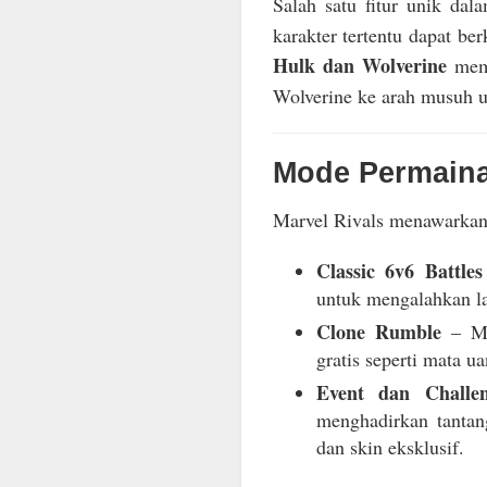
Salah satu fitur unik da
karakter tertentu dapat be
Hulk dan Wolverine
memi
Wolverine ke arah musuh u
Mode Permaina
Marvel Rivals menawarkan
Classic 6v6 Battles
untuk mengalahkan la
Clone Rumble
– Mo
gratis seperti mata 
Event dan Challe
menghadirkan tantan
dan skin eksklusif.