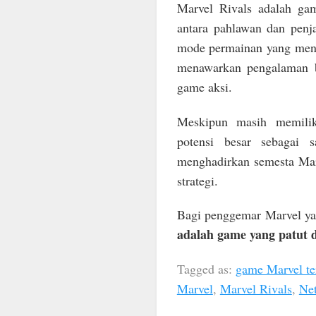
Marvel Rivals adalah g
antara pahlawan dan pen
mode permainan yang menar
menawarkan pengalaman b
game aksi.
Meskipun masih memilik
potensi besar sebagai 
menghadirkan semesta Ma
strategi.
Bagi penggemar Marvel ya
adalah game yang patut 
Tagged as:
game Marvel te
Marvel
,
Marvel Rivals
,
Ne