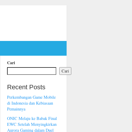
Cari
Cari
Recent Posts
Perkembangan Game Mobile
di Indonesia dan Kebiasaan
Pemainnya
ONIC Melaju ke Babak Final
EWC Setelah Menyingkirkan
Aurora Gaming dalam Duel