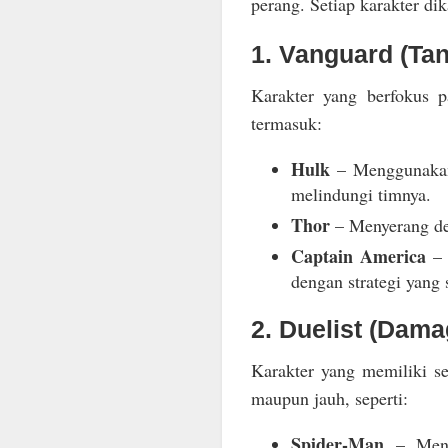
perang. Setiap karakter di
1. Vanguard (Ta
Karakter yang berfokus p
termasuk:
Hulk
– Menggunakan
melindungi timnya.
Thor
– Menyerang den
Captain America
– 
dengan strategi yang 
2. Duelist (Dama
Karakter yang memiliki se
maupun jauh, seperti:
Spider-Man
– Mengg