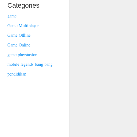
Categories
game
Game Multiplayer
Game Offline
Game Online
game playstasion
mobile legends bang bang
pendidikan