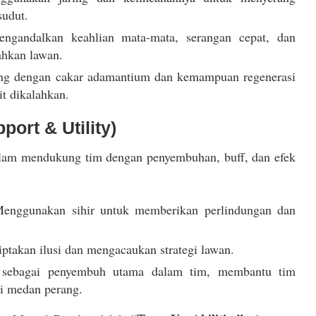
sudut.
gandalkan keahlian mata-mata, serangan cepat, dan
ahkan lawan.
ng dengan cakar adamantium dan kemampuan regenerasi
t dikalahkan.
pport & Utility)
alam mendukung tim dengan penyembuhan, buff, dan efek
nggunakan sihir untuk memberikan perlindungan dan
akan ilusi dan mengacaukan strategi lawan.
sebagai penyembuh utama dalam tim, membantu tim
di medan perang.