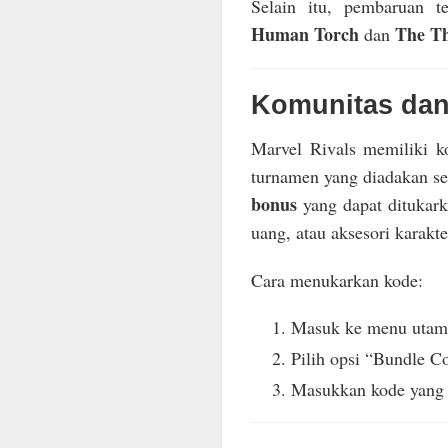
Selain itu, pembaruan t
Human Torch
The T
dan
Komunitas da
Marvel Rivals memiliki k
turnamen yang diadakan s
bonus
yang dapat ditukark
uang, atau aksesori karakte
Cara menukarkan kode:
Masuk ke menu utam
Pilih opsi “Bundle C
Masukkan kode yang t