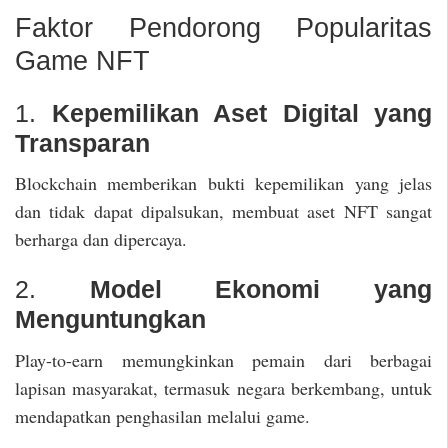
Faktor Pendorong Popularitas
Game NFT
1.
Kepemilikan Aset Digital yang
Transparan
Blockchain memberikan bukti kepemilikan yang jelas
dan tidak dapat dipalsukan, membuat aset NFT sangat
berharga dan dipercaya.
2.
Model Ekonomi yang
Menguntungkan
Play-to-earn memungkinkan pemain dari berbagai
lapisan masyarakat, termasuk negara berkembang, untuk
mendapatkan penghasilan melalui game.