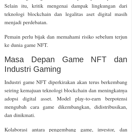
Selain itu, kritik mengenai dampak lingkungan dari
teknologi blockchain dan legalitas aset digital masih
menjadi perdebatan.
Pemain perlu bijak dan memahami risiko sebelum terjun
ke dunia game NFT.
Masa Depan Game NFT dan
Industri Gaming
Industri game NFT diperkirakan akan terus berkembang
seiring kemajuan teknologi blockchain dan meningkatnya
adopsi digital asset. Model play-to-earn berpotensi
mengubah cara game dikembangkan, didistribusikan,
dan dinikmati.
Kolaborasi antara pengembang game, investor, dan