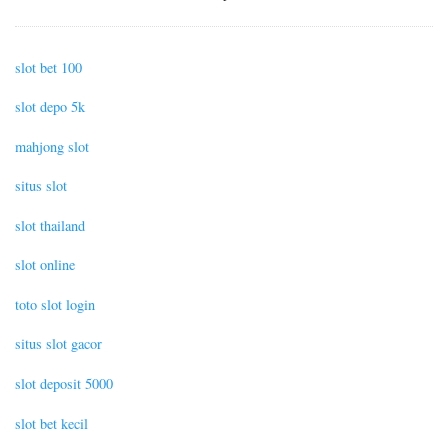
slot bet 100
slot depo 5k
mahjong slot
situs slot
slot thailand
slot online
toto slot login
situs slot gacor
slot deposit 5000
slot bet kecil