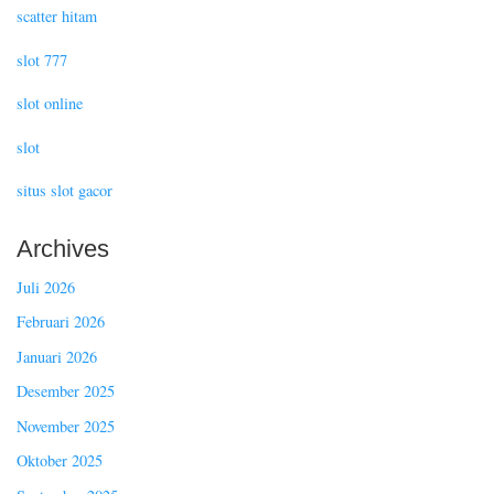
scatter hitam
slot 777
slot online
slot
situs slot gacor
Archives
Juli 2026
Februari 2026
Januari 2026
Desember 2025
November 2025
Oktober 2025