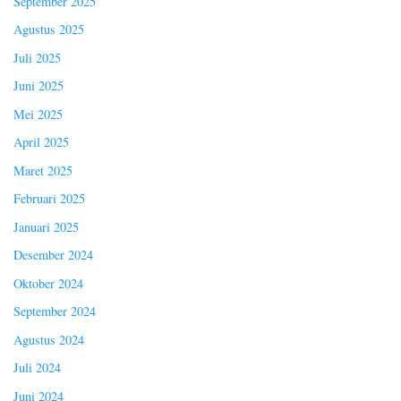
September 2025
Agustus 2025
Juli 2025
Juni 2025
Mei 2025
April 2025
Maret 2025
Februari 2025
Januari 2025
Desember 2024
Oktober 2024
September 2024
Agustus 2024
Juli 2024
Juni 2024