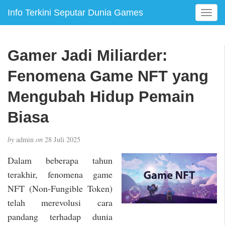
Info Terkini Seputar Dunia Games
T
o
g
g
Gamer Jadi Miliarder:
l
e
Fenomena Game NFT yang
n
a
Mengubah Hidup Pemain
v
Biasa
i
g
a
by
admin
on
28 Juli 2025
t
i
Dalam beberapa tahun
o
terakhir, fenomena game
n
NFT (Non-Fungible Token)
telah merevolusi cara
pandang terhadap dunia