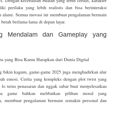
is. Dengan kecerdasan buatan yang lebih cerdas, karakter
i perilaku yang lebih realistis dan bisa berinteraksi
ih alami. Semua inovasi ini membuat pengalaman bermain
betah berlama-lama di depan layar.
ang Mendalam dan Gameplay yang
pa yang Bisa Kamu Harapkan dari Dunia Digital
ng bikin kagum, game-game 2025 juga menghadirkan alur
nuh emosi. Cerita yang kompleks dengan plot twist yang
 lo terus penasaran dan nggak sabar buat menyelesaikan
apa game bahkan melibatkan pilihan moral yang
ta, membuat pengalaman bermain semakin personal dan