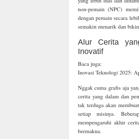
yang lebih luas dan dinam
non-pemain (NPC) memilik
dengan pemain secara leb
semakin menarik dan bikin 
Alur Cerita y
Inovatif
Baca juga:
Inovasi Teknologi 2025: A
Nggak cuma grafis aja ya
cerita yang dalam dan pe
tak terduga akan membuat
setiap misinya. Beber
mempengaruhi akhir ceri
bermakna.