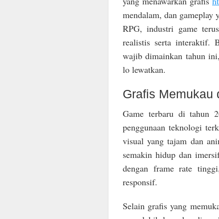
yang menawarkan grafis
h
mendalam, dan gameplay ya
RPG, industri game teru
realistis serta interakt
wajib dimainkan tahun ini
lo lewatkan.
Grafis Memukau 
Game terbaru di tahun 20
penggunaan teknologi terk
visual yang tajam dan an
semakin hidup dan imers
dengan frame rate tingg
responsif.
Selain grafis yang memuk