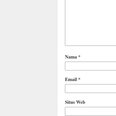
Nama
*
Email
*
Situs Web