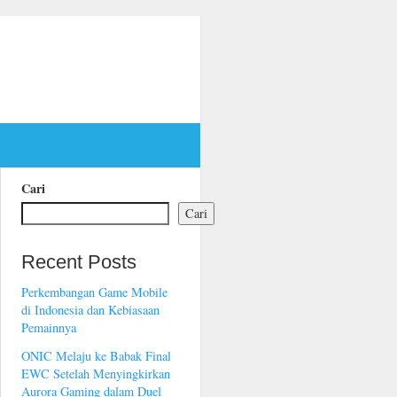
Cari
Cari
Recent Posts
Perkembangan Game Mobile
di Indonesia dan Kebiasaan
Pemainnya
ONIC Melaju ke Babak Final
EWC Setelah Menyingkirkan
Aurora Gaming dalam Duel