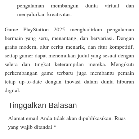
pengalaman membangun dunia virtual dan
menyalurkan kreativitas.
Game PlayStation 2025 menghadirkan pengalaman
bermain yang seru, menantang, dan bervariasi. Dengan
grafis modern, alur cerita menarik, dan fitur kompetitif,
setiap gamer dapat menemukan judul yang sesuai dengan
selera dan tingkat keterampilan mereka. Mengikuti
perkembangan game terbaru juga membantu pemain
tetap up-to-date dengan inovasi dalam dunia hiburan
digital.
Tinggalkan Balasan
Alamat email Anda tidak akan dipublikasikan.
Ruas
yang wajib ditandai
*