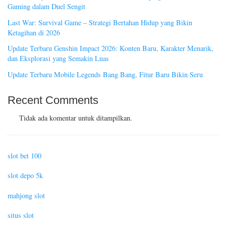
Gaming dalam Duel Sengit
Last War: Survival Game – Strategi Bertahan Hidup yang Bikin
Ketagihan di 2026
Update Terbaru Genshin Impact 2026: Konten Baru, Karakter Menarik,
dan Eksplorasi yang Semakin Luas
Update Terbaru Mobile Legends Bang Bang, Fitur Baru Bikin Seru
Recent Comments
Tidak ada komentar untuk ditampilkan.
slot bet 100
slot depo 5k
mahjong slot
situs slot