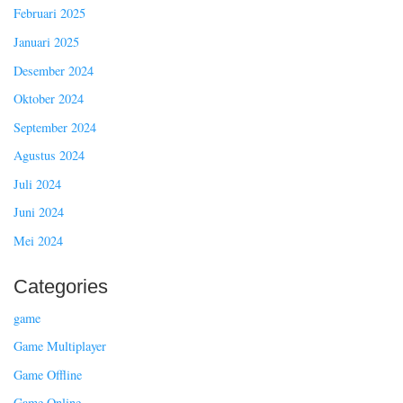
Februari 2025
Januari 2025
Desember 2024
Oktober 2024
September 2024
Agustus 2024
Juli 2024
Juni 2024
Mei 2024
Categories
game
Game Multiplayer
Game Offline
Game Online