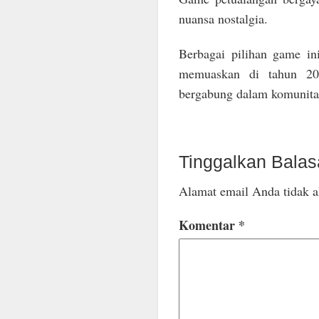
nuansa nostalgia.
Berbagai pilihan game i
memuaskan di tahun 20
bergabung dalam komunita
Tinggalkan Bala
Alamat email Anda tidak a
Komentar
*