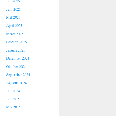
Juli 2025
Juni 2025
Mei 2025
April 2025
Maret 2025
Februari 2025
Januari 2025
Desember 2024
Oktober 2024
September 2024
Agustus 2024
Juli 2024
Juni 2024
Mei 2024