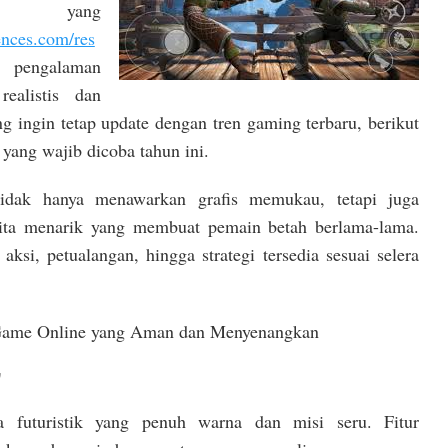
ogi yang
ences.com/res
 pengalaman
ealistis dan
 ingin tetap update dengan tren gaming terbaru, berikut
 yang wajib dicoba tahun ini.
idak hanya menawarkan grafis memukau, tetapi juga
rita menarik yang membuat pemain betah berlama-lama.
ksi, petualangan, hingga strategi tersedia sesuai selera
 Game Online yang Aman dan Menyenangkan
”
 futuristik yang penuh warna dan misi seru. Fitur