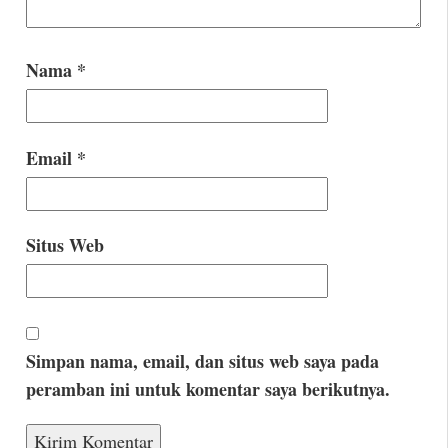
Nama
*
Email
*
Situs Web
Simpan nama, email, dan situs web saya pada
peramban ini untuk komentar saya berikutnya.