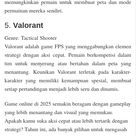
memungkinkan pemain untuk membuat peta dan mode
permainan mereka sendiri.
5.
Valorant
Genre: Tactical Shooter
Valorant adalah game FPS yang menggabungkan elemen
strategi dengan aksi cepat. Pemain berkompetisi dalam
tim untuk menyerang atau bertahan dalam peta yang
menantang. Keunikan Valorant terletak pada karakter-
karakter yang memiliki kemampuan spesial, membuat
setiap pertandingan menjadi lebih seru dan dinamis.
Game online di 2025 semakin beragam dengan gameplay
yang lebih menantang dan visual yang memukau.
Apakah kamu suka aksi cepat atau lebih tertarik dengan
strategi? Tahun ini, ada banyak pilihan untuk mengasah