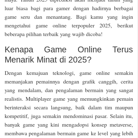
luar biasa bagi para gamer dengan hadirnya berbagai
game seru dan menantang. Bagi kamu yang ingin
mengetahui game online terpopuler 2025, berikut
beberapa pilihan terbaik yang wajib dicoba!
Kenapa Game Online Terus
Menarik Minat di 2025?
Dengan kemajuan teknologi, game online semakin
memanjakan pemainnya dengan grafik canggih, cerita
yang mendalam, dan pengalaman bermain yang sangat
realistis. Multiplayer game yang memungkinkan pemain
berinteraksi secara langsung, baik dalam tim maupun
kompetitif, juga semakin mendominasi pasar. Selain itu,
banyak game yang kini mengadopsi konsep metaverse,
membawa pengalaman bermain game ke level yang lebih