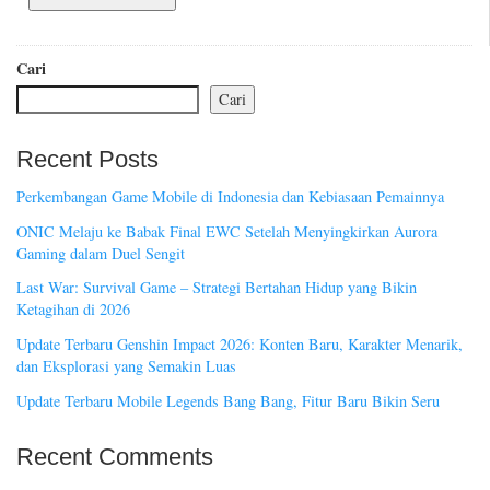
Cari
Cari
Recent Posts
Perkembangan Game Mobile di Indonesia dan Kebiasaan Pemainnya
ONIC Melaju ke Babak Final EWC Setelah Menyingkirkan Aurora
Gaming dalam Duel Sengit
Last War: Survival Game – Strategi Bertahan Hidup yang Bikin
Ketagihan di 2026
Update Terbaru Genshin Impact 2026: Konten Baru, Karakter Menarik,
dan Eksplorasi yang Semakin Luas
Update Terbaru Mobile Legends Bang Bang, Fitur Baru Bikin Seru
Recent Comments