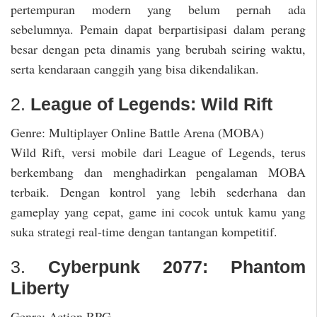
pertempuran modern yang belum pernah ada
sebelumnya. Pemain dapat berpartisipasi dalam perang
besar dengan peta dinamis yang berubah seiring waktu,
serta kendaraan canggih yang bisa dikendalikan.
2.
League of Legends: Wild Rift
Genre: Multiplayer Online Battle Arena (MOBA)
Wild Rift, versi mobile dari League of Legends, terus
berkembang dan menghadirkan pengalaman MOBA
terbaik. Dengan kontrol yang lebih sederhana dan
gameplay yang cepat, game ini cocok untuk kamu yang
suka strategi real-time dengan tantangan kompetitif.
3.
Cyberpunk 2077: Phantom
Liberty
Genre: Action RPG