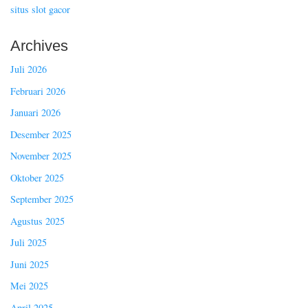
situs slot gacor
Archives
Juli 2026
Februari 2026
Januari 2026
Desember 2025
November 2025
Oktober 2025
September 2025
Agustus 2025
Juli 2025
Juni 2025
Mei 2025
April 2025