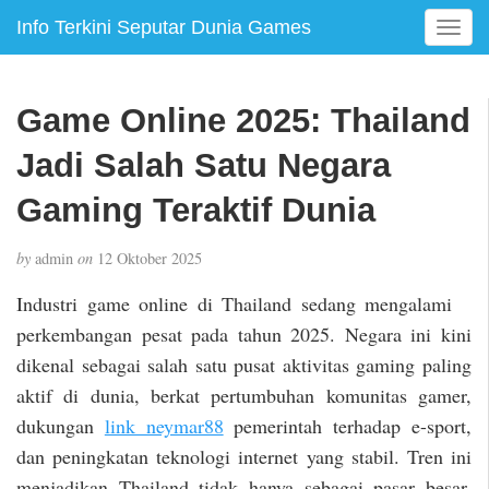
Info Terkini Seputar Dunia Games
T
o
g
g
Game Online 2025: Thailand
l
e
Jadi Salah Satu Negara
n
a
Gaming Teraktif Dunia
v
i
by
admin
on
12 Oktober 2025
g
a
Industri game online di Thailand sedang mengalami
t
perkembangan pesat pada tahun 2025. Negara ini kini
i
dikenal sebagai salah satu pusat aktivitas gaming paling
o
n
aktif di dunia, berkat pertumbuhan komunitas gamer,
dukungan
link neymar88
pemerintah terhadap e-sport,
dan peningkatan teknologi internet yang stabil. Tren ini
menjadikan Thailand tidak hanya sebagai pasar besar,