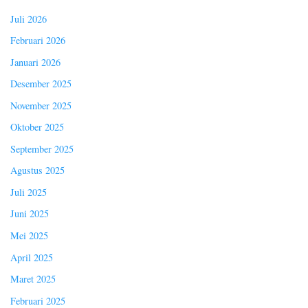
Juli 2026
Februari 2026
Januari 2026
Desember 2025
November 2025
Oktober 2025
September 2025
Agustus 2025
Juli 2025
Juni 2025
Mei 2025
April 2025
Maret 2025
Februari 2025