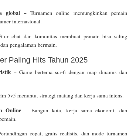
a global
– Turnamen online memungkinkan pemain
amer internasional.
tur chat dan komunitas membuat pemain bisa saling
i, dan pengalaman bermain.
er Paling Hits Tahun 2025
istik
– Game bertema sci-fi dengan map dinamis dan
im 5v5 menuntut strategi matang dan kerja sama intens.
n Online
– Bangun kota, kerja sama ekonomi, dan
 pemain.
rtandingan cepat, grafis realistis, dan mode turnamen