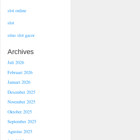
slot online
slot
situs slot gacor
Archives
Juli 2026
Februari 2026
Januari 2026
Desember 2025
November 2025
Oktober 2025
September 2025
Agustus 2025