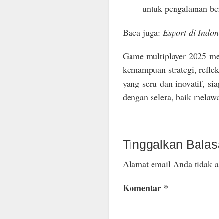
untuk pengalaman be
Baca juga:
Esport di Indo
Game multiplayer 2025 m
kemampuan strategi, refle
yang seru dan inovatif, 
dengan selera, baik melaw
Tinggalkan Bala
Alamat email Anda tidak a
Komentar
*