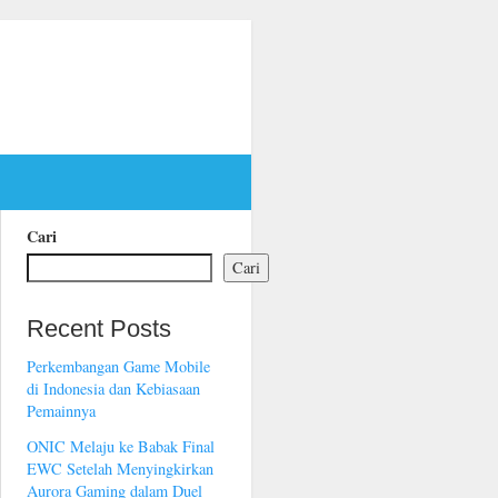
Cari
Cari
Recent Posts
Perkembangan Game Mobile
di Indonesia dan Kebiasaan
Pemainnya
ONIC Melaju ke Babak Final
EWC Setelah Menyingkirkan
Aurora Gaming dalam Duel