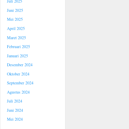
Juli 2025
Juni 2025
Mei 2025
April 2025
Maret 2025
Februari 2025
Januari 2025
Desember 2024
Oktober 2024
September 2024
Agustus 2024
Juli 2024
Juni 2024
Mei 2024