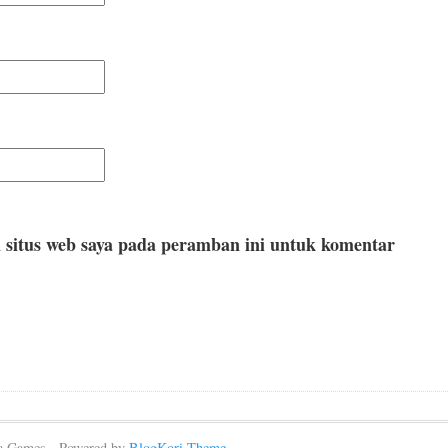
 situs web saya pada peramban ini untuk komentar
ia Games - Powered by
BlogKori Theme