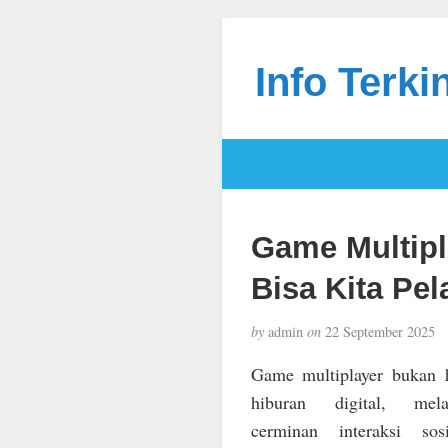
Info Terk
Game Multipl
Bisa Kita Pel
by
admin
on
22 September 2025
Game multiplayer bukan 
hiburan digital, mel
cerminan interaksi sos