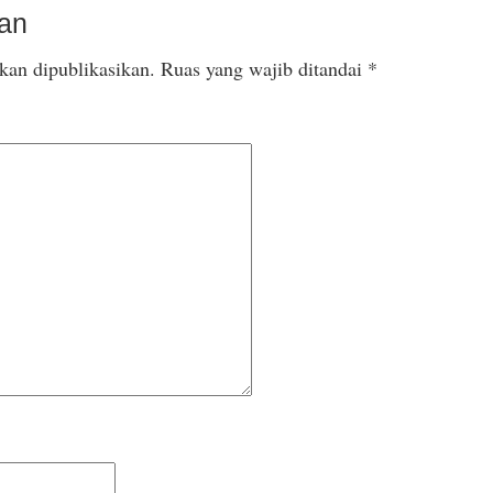
san
kan dipublikasikan.
Ruas yang wajib ditandai
*