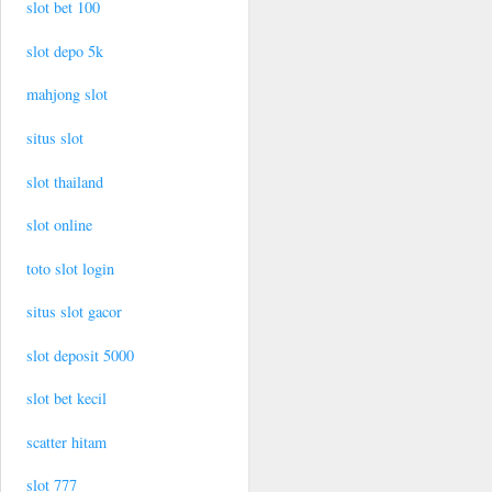
slot bet 100
slot depo 5k
mahjong slot
situs slot
slot thailand
slot online
toto slot login
situs slot gacor
slot deposit 5000
slot bet kecil
scatter hitam
slot 777