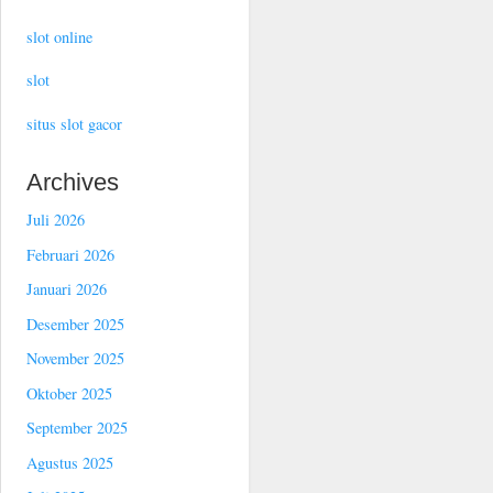
slot online
slot
situs slot gacor
Archives
Juli 2026
Februari 2026
Januari 2026
Desember 2025
November 2025
Oktober 2025
September 2025
Agustus 2025