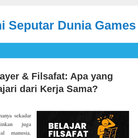
ini Seputar Dunia Games
ayer & Filsafat: Apa yang
ajari dari Kerja Sama?
hanya sekadar
ainkan juga
ial manusia.