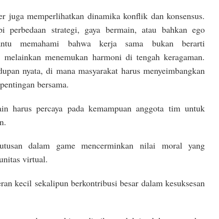
yer juga memperlihatkan dinamika konflik dan konsensus.
i perbedaan strategi, gaya bermain, atau bahkan ego
bantu memahami bahwa kerja sama bukan berarti
, melainkan menemukan harmoni di tengah keragaman.
idupan nyata, di mana masyarakat harus menyeimbangkan
epentingan bersama.
in harus percaya pada kemampuan anggota tim untuk
n.
putusan dalam game mencerminkan nilai moral yang
itas virtual.
an kecil sekalipun berkontribusi besar dalam kesuksesan