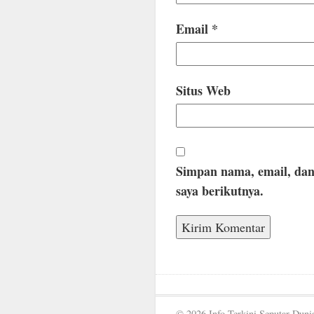
Email
*
Situs Web
Simpan nama, email, dan
saya berikutnya.
© 2026 Info Terkini Seputar Dun