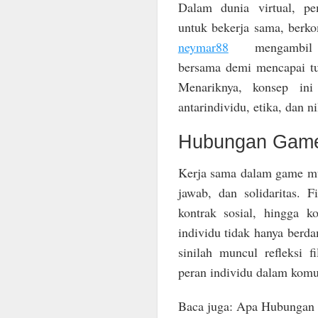
Dalam dunia virtual, pe
untuk bekerja sama, berko
neymar88
mengambil 
bersama demi mencapai tuj
Menariknya, konsep ini
antarindividu, etika, dan n
Hubungan Game M
Kerja sama dalam game mu
jawab, dan solidaritas. 
kontrak sosial, hingga k
individu tidak hanya berda
sinilah muncul refleksi 
peran individu dalam komu
Baca juga: Apa Hubungan