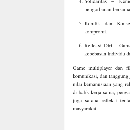
Solidaritas – Kem
pengorbanan bersama
Konflik dan Konse
kompromi.
Refleksi Diri – Ga
kebebasan individu da
Game multiplayer dan fi
komunikasi, dan tanggung j
nilai kemanusiaan yang r
di balik kerja sama, peng
juga sarana refleksi te
masyarakat.