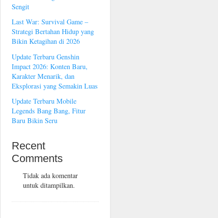
Sengit
Last War: Survival Game –
Strategi Bertahan Hidup yang
Bikin Ketagihan di 2026
Update Terbaru Genshin
Impact 2026: Konten Baru,
Karakter Menarik, dan
Eksplorasi yang Semakin Luas
Update Terbaru Mobile
Legends Bang Bang, Fitur
Baru Bikin Seru
Recent
Comments
Tidak ada komentar
untuk ditampilkan.