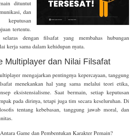
main dituntut
munikasi, dan
keputusan
uan tertentu.
 selaras dengan filsafat yang membahas hubungan
ilai kerja sama dalam kehidupan nyata.
ultiplayer dan Nilai Filsafat
ltiplayer mengajarkan pentingnya kepercayaan, tanggung
Filsafat menekankan hal yang sama melalui teori etika,
onsep eksistensialisme. Saat bermain, setiap keputusan
mpak pada dirinya, tetapi juga tim secara keseluruhan. Di
filosofis tentang kebebasan, tanggung jawab moral, dan
nitas.
 Antara Game dan Pembentukan Karakter Pemain?