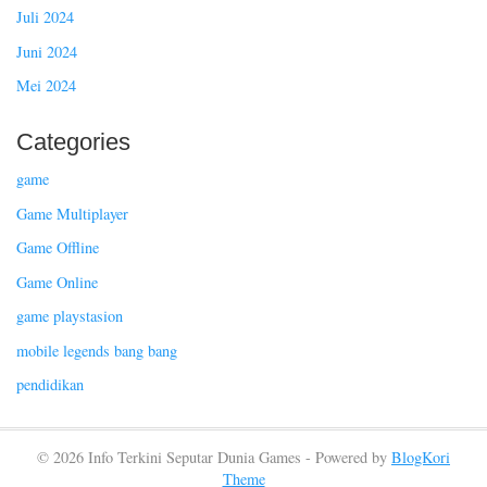
Juli 2024
Juni 2024
Mei 2024
Categories
game
Game Multiplayer
Game Offline
Game Online
game playstasion
mobile legends bang bang
pendidikan
© 2026 Info Terkini Seputar Dunia Games - Powered by
BlogKori
Theme