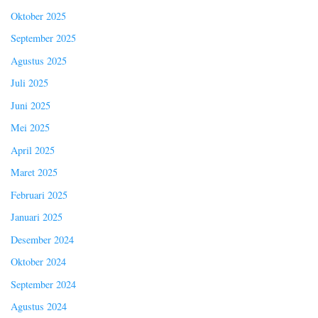
Oktober 2025
September 2025
Agustus 2025
Juli 2025
Juni 2025
Mei 2025
April 2025
Maret 2025
Februari 2025
Januari 2025
Desember 2024
Oktober 2024
September 2024
Agustus 2024