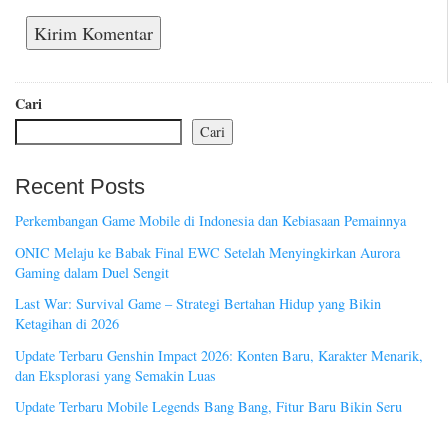
Cari
Cari
Recent Posts
Perkembangan Game Mobile di Indonesia dan Kebiasaan Pemainnya
ONIC Melaju ke Babak Final EWC Setelah Menyingkirkan Aurora
Gaming dalam Duel Sengit
Last War: Survival Game – Strategi Bertahan Hidup yang Bikin
Ketagihan di 2026
Update Terbaru Genshin Impact 2026: Konten Baru, Karakter Menarik,
dan Eksplorasi yang Semakin Luas
Update Terbaru Mobile Legends Bang Bang, Fitur Baru Bikin Seru