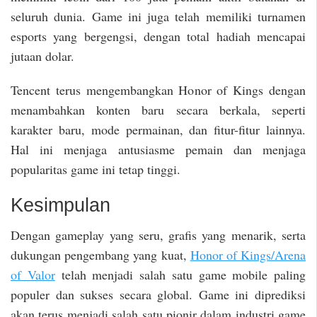
seluruh dunia. Game ini juga telah memiliki turnamen
esports yang bergengsi, dengan total hadiah mencapai
jutaan dolar.
Tencent terus mengembangkan Honor of Kings dengan
menambahkan konten baru secara berkala, seperti
karakter baru, mode permainan, dan fitur-fitur lainnya.
Hal ini menjaga antusiasme pemain dan menjaga
popularitas game ini tetap tinggi.
Kesimpulan
Dengan gameplay yang seru, grafis yang menarik, serta
dukungan pengembang yang kuat,
Honor of Kings/Arena
of Valor
telah menjadi salah satu game mobile paling
populer dan sukses secara global. Game ini diprediksi
akan terus menjadi salah satu pionir dalam industri game