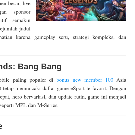
en besar, live
gan sponsor
tif semakin
sejumlah judul
atian karena gameplay seru, strategi kompleks, dan
ends: Bang Bang
ile paling populer di
bonus new member 100
Asia
s
tetap memuncaki daftar game eSport terfavorit. Dengan
pat, hero bervariasi, dan update rutin, game ini menjadi
seperti MPL dan M-Series.
e