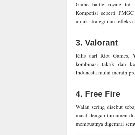
Game battle royale ini 
Kompetisi seperti PMGC
unjuk strategi dan refleks 
3. Valorant
Rilis dari Riot Games,
kombinasi taktik dan k
Indonesia mulai meraih pre
4. Free Fire
Walau sering disebut seb
masif dengan turnamen dun
membuatnya digemari semu