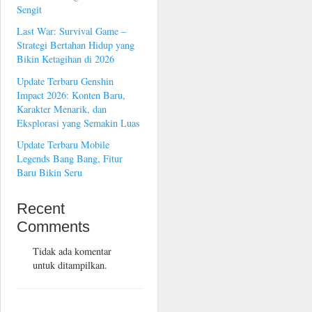
Sengit
Last War: Survival Game –
Strategi Bertahan Hidup yang
Bikin Ketagihan di 2026
Update Terbaru Genshin
Impact 2026: Konten Baru,
Karakter Menarik, dan
Eksplorasi yang Semakin Luas
Update Terbaru Mobile
Legends Bang Bang, Fitur
Baru Bikin Seru
Recent
Comments
Tidak ada komentar
untuk ditampilkan.