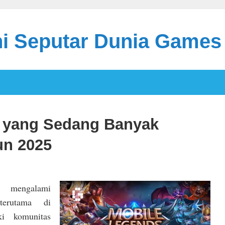
ini Seputar Dunia Games
 yang Sedang Banyak
un 2025
 mengalami
terutama di
ki komunitas