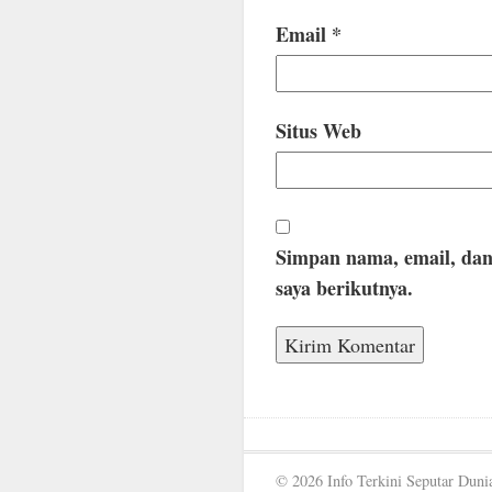
Email
*
Situs Web
Simpan nama, email, dan
saya berikutnya.
© 2026 Info Terkini Seputar Dun