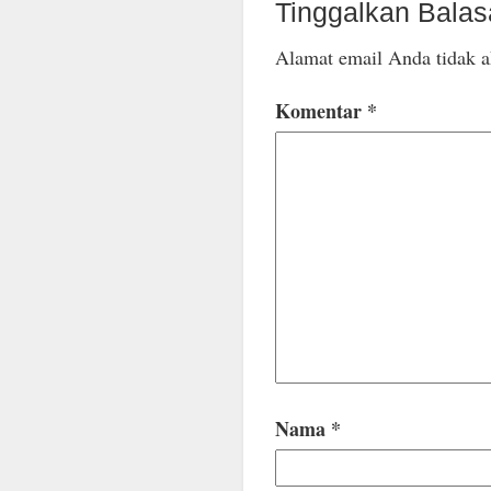
Tinggalkan Bala
Alamat email Anda tidak a
Komentar
*
Nama
*