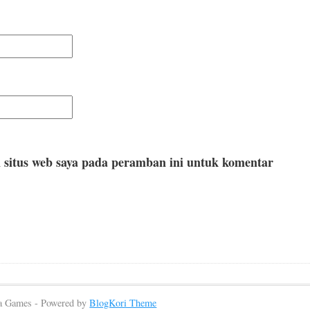
 situs web saya pada peramban ini untuk komentar
ia Games - Powered by
BlogKori Theme