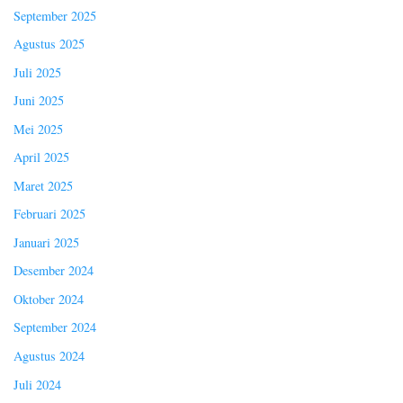
September 2025
Agustus 2025
Juli 2025
Juni 2025
Mei 2025
April 2025
Maret 2025
Februari 2025
Januari 2025
Desember 2024
Oktober 2024
September 2024
Agustus 2024
Juli 2024