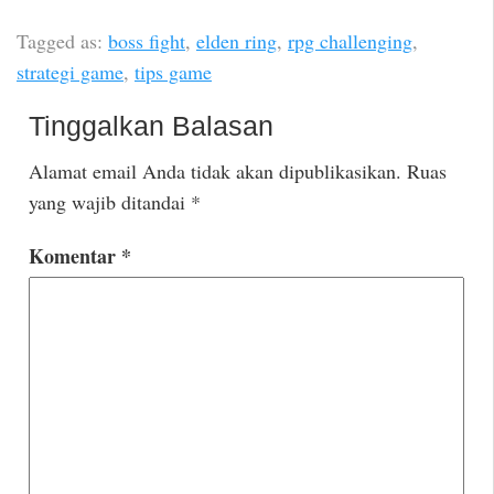
Tagged as:
boss fight
,
elden ring
,
rpg challenging
,
strategi game
,
tips game
Tinggalkan Balasan
Alamat email Anda tidak akan dipublikasikan.
Ruas
yang wajib ditandai
*
Komentar
*