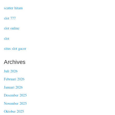
scatter hitam
slot 777
slot online
slot
situs slot gacor
Archives
Juli 2026
Februari 2026
Januari 2026
Desember 2025
November 2025
Oktober 2025