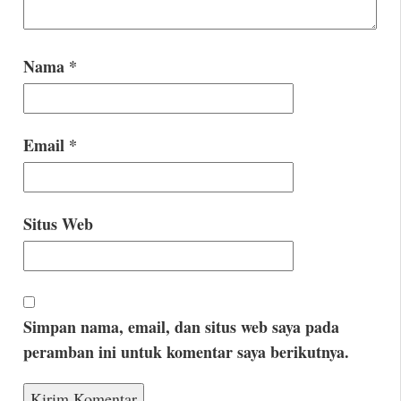
Nama
*
Email
*
Situs Web
Simpan nama, email, dan situs web saya pada
peramban ini untuk komentar saya berikutnya.