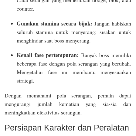
counter.
Gunakan stamina secara bijak:
Jangan habiskan
seluruh stamina untuk menyerang; sisakan untuk
menghindar saat boss menyerang.
Kenali fase pertempuran:
Banyak boss memiliki
beberapa fase dengan pola serangan yang berubah.
Mengetahui fase ini membantu menyesuaikan
strategi.
Dengan memahami pola serangan, pemain dapat
mengurangi jumlah kematian yang sia-sia dan
meningkatkan efektivitas serangan.
Persiapan Karakter dan Peralatan