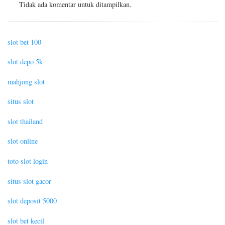
Tidak ada komentar untuk ditampilkan.
slot bet 100
slot depo 5k
mahjong slot
situs slot
slot thailand
slot online
toto slot login
situs slot gacor
slot deposit 5000
slot bet kecil