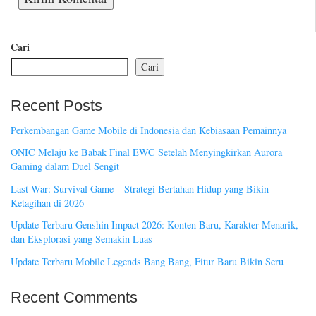
Cari
Cari
Recent Posts
Perkembangan Game Mobile di Indonesia dan Kebiasaan Pemainnya
ONIC Melaju ke Babak Final EWC Setelah Menyingkirkan Aurora
Gaming dalam Duel Sengit
Last War: Survival Game – Strategi Bertahan Hidup yang Bikin
Ketagihan di 2026
Update Terbaru Genshin Impact 2026: Konten Baru, Karakter Menarik,
dan Eksplorasi yang Semakin Luas
Update Terbaru Mobile Legends Bang Bang, Fitur Baru Bikin Seru
Recent Comments