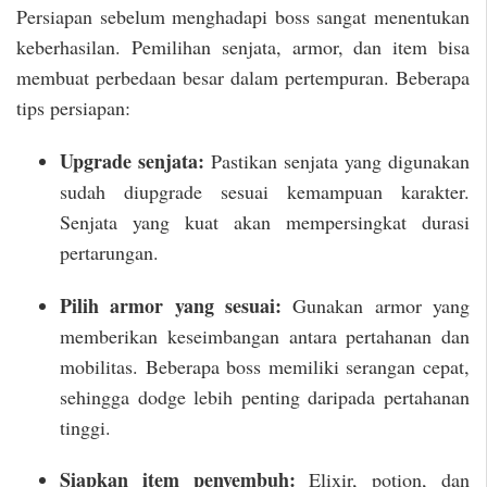
Persiapan sebelum menghadapi boss sangat menentukan
keberhasilan. Pemilihan senjata, armor, dan item bisa
membuat perbedaan besar dalam pertempuran. Beberapa
tips persiapan:
Upgrade senjata:
Pastikan senjata yang digunakan
sudah diupgrade sesuai kemampuan karakter.
Senjata yang kuat akan mempersingkat durasi
pertarungan.
Pilih armor yang sesuai:
Gunakan armor yang
memberikan keseimbangan antara pertahanan dan
mobilitas. Beberapa boss memiliki serangan cepat,
sehingga dodge lebih penting daripada pertahanan
tinggi.
Siapkan item penyembuh:
Elixir, potion, dan