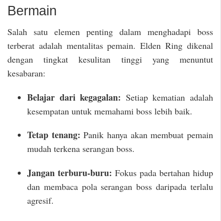
Bermain
Salah satu elemen penting dalam menghadapi boss
terberat adalah mentalitas pemain. Elden Ring dikenal
dengan tingkat kesulitan tinggi yang menuntut
kesabaran:
Belajar dari kegagalan:
Setiap kematian adalah
kesempatan untuk memahami boss lebih baik.
Tetap tenang:
Panik hanya akan membuat pemain
mudah terkena serangan boss.
Jangan terburu-buru:
Fokus pada bertahan hidup
dan membaca pola serangan boss daripada terlalu
agresif.