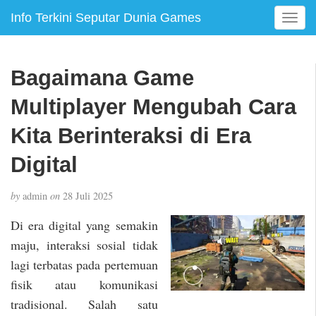
Info Terkini Seputar Dunia Games
T
o
g
g
Bagaimana Game
l
e
Multiplayer Mengubah Cara
n
a
Kita Berinteraksi di Era
v
Digital
i
g
a
by
admin
on
28 Juli 2025
t
i
Di era digital yang semakin
o
maju, interaksi sosial tidak
n
lagi terbatas pada pertemuan
fisik atau komunikasi
tradisional. Salah satu