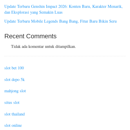
Update Terbaru Genshin Impact 2026: Konten Baru, Karakter Menarik,
dan Eksplorasi yang Semakin Luas
Update Terbaru Mobile Legends Bang Bang, Fitur Baru Bikin Seru
Recent Comments
Tidak ada komentar untuk ditampilkan.
slot bet 100
slot depo 5k
mahjong slot
situs slot
slot thailand
slot online