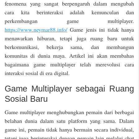
fenomena yang sangat berpengaruh dalam mengubah
cara kita berinteraksi adalah kemunculan dan
perkembangan game multiplayer.
https://www.neymar88.info/
Game jenis ini tidak hanya
menawarkan hiburan, tetapi juga ruang baru untuk
berkomunikasi, bekerja sama, dan membangun
komunitas di dunia maya. Artikel ini akan membahas
bagaimana game multiplayer telah merevolusi cara
interaksi sosial di era digital.
Game Multiplayer sebagai Ruang
Sosial Baru
Game multiplayer menghubungkan pemain dari berbagai
belahan dunia dalam satu platform yang sama. Dalam
game ini, pemain tidak hanya bermain secara individual,
tetapi juga berinteraksi dengan pemain lain melalui chat