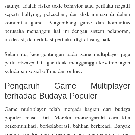
satunya adalah risiko toxic behavior atau perilaku negatif
seperti bullying, pelecehan, dan diskriminasi di dalam
komunitas game. Pengembang game dan komunitas
berusaha menangani hal ini dengan sistem pelaporan,
moderasi, dan edukasi perilaku digital yang baik.
Selain itu, ketergantungan pada game multiplayer juga
perlu diwaspadai agar tidak mengganggu keseimbangan
kehidupan sosial offline dan online.
Pengaruh Game Multiplayer
terhadap Budaya Populer
Game multiplayer telah menjadi bagian dari budaya
populer masa kini. Mereka memengaruhi cara kita
berkomunikasi, berkolaborasi, bahkan berkreasi. Banyak
konten kreator dan streamer yang membangun karier