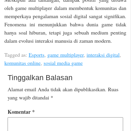
oleh game multiplayer dalam membentuk komunitas dan
memperkaya pengalaman sosial digital sangat signifikan.
Fenomena ini menunjukkan bahwa dunia game tidak
hanya soal hiburan, tetapi juga sebuah medium penting
dalam evolusi interaksi manusia di zaman modern.
Tagged as:
Esports
,
game multiplayer
,
interaksi digital
,
komunitas online
,
sosial media game
Tinggalkan Balasan
Alamat email Anda tidak akan dipublikasikan.
Ruas
yang wajib ditandai
*
Komentar
*