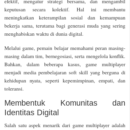
efektif, mengatur strategi bersama, dan mengambil
keputusan secara kolektif. Hal ini membantu
meningkatkan keterampilan sosial dan kemampuan
bekerja sama, terutama bagi generasi muda yang sering
menghabiskan waktu di dunia digital.
Melalui game, pemain belajar memahami peran masing-
masing dalam tim, bernegosiasi, serta mengelola konflik.
Bahkan, dalam beberapa kasus, game multiplayer
menjadi media pembelajaran soft skill yang berguna di
kehidupan nyata, seperti kepemimpinan, empati, dan
toleransi.
Membentuk Komunitas dan
Identitas Digital
Salah satu aspek menarik dari game multiplayer adalah